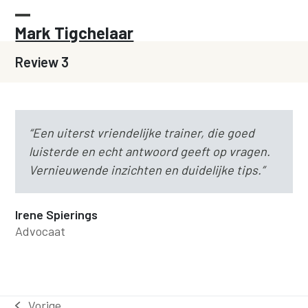
Skip
to
Open
Close
Mark Tigchelaar
content
mobile
mobile
Review 3
menu
menu
“Een uiterst vriendelijke trainer, die goed
luisterde en echt antwoord geeft op vragen.
Vernieuwende inzichten en duidelijke tips.”
Irene Spierings
Advocaat
Vorige